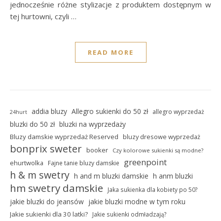
jednocześnie różne stylizacje z produktem dostępnym w
tej hurtowni, czyli …
READ MORE
addia bluzy
Allegro sukienki do 50 zł
allegro wyprzedaż
24hurt
bluzki do 50 zł
bluzki na wyprzedaży
Bluzy damskie wyprzedaż Reserved
bluzy dresowe wyprzedaż
bonprix sweter
booker
Czy kolorowe sukienki są modne?
greenpoint
ehurtwolka
Fajne tanie bluzy damskie
h & m swetry
h and m bluzki damskie
h anm bluzki
hm swetry damskie
Jaka sukienka dla kobiety po 50?
jakie bluzki do jeansów
jakie bluzki modne w tym roku
Jakie sukienki dla 30 latki?
Jakie sukienki odmładzają?