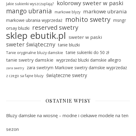
kolorowy sweter w paski
Jakie sukienki wyszczuplają?
mango ubrania
markowe ubrania
markowe blyzy
mohito swetry
markowe ubrania wyprzedaż
msngr
reserved swetry
orsay bluzki
sklep ebutik.pl
sweter w paski
sweter świąteczny
tanie bluzki
tanie sukienki do 50 zł
Tanie oryginalne bluzy damskie
tanie swetry damskie
wyprzedaż bluzki damskie allegro
zara swetrym Markowe swetry damskie wyprzedaż
zara swetry
świąteczne swetry
z czego sa fajne bluzy
OSTATNIE WPISY
Bluzy damskie na wiosnę – modne i ciekawe modele na ten
sezon