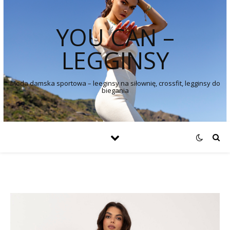
YOU CAN –
LEGGINSY
Moda damska sportowa – leeginsy na siłownię, crossfit, legginsy do
biegania