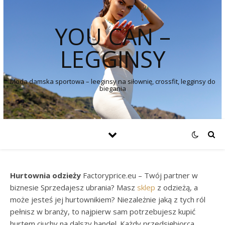
YOU CAN –
LEGGINSY
Moda damska sportowa – leeginsy na siłownię, crossfit, legginsy do
biegania
Hurtownia odzieży
Factoryprice.eu – Twój partner w
biznesie Sprzedajesz ubrania? Masz
sklep
z odzieżą, a
może jesteś jej hurtownikiem? Niezależnie jaką z tych ról
pełnisz w branży, to najpierw sam potrzebujesz kupić
hurtem ciuchy na dalszy handel. Każdy przedsiębiorca