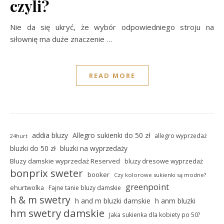
czyli?
Nie da się ukryć, że wybór odpowiedniego stroju na
siłownię ma duże znaczenie
…
READ MORE
addia bluzy
Allegro sukienki do 50 zł
allegro wyprzedaż
24hurt
bluzki do 50 zł
bluzki na wyprzedaży
Bluzy damskie wyprzedaż Reserved
bluzy dresowe wyprzedaż
bonprix sweter
booker
Czy kolorowe sukienki są modne?
greenpoint
ehurtwolka
Fajne tanie bluzy damskie
h & m swetry
h and m bluzki damskie
h anm bluzki
hm swetry damskie
Jaka sukienka dla kobiety po 50?