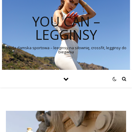
YOU CAN –
LEGGINSY
Moda damska sportowa – leeginsy na siłownię, crossfit, legginsy do
biegania