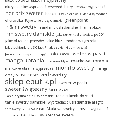
bluzki do 50 zł
bluzki na wyprzedaży
Bluzy damskie wyprzedaż Reserved
bluzy dresowe wyprzedaż
bonprix sweter
booker
Czy kolorowe sukienki są modne?
greenpoint
ehurtwolka
Fajne tanie bluzy damskie
h & m swetry
h and m bluzki damskie
h anm bluzki
hm swetry damskie
Jaka sukienka dla kobiety po 50?
jakie bluzki do jeansów
jakie bluzki modne w tym roku
Jakie sukienki dla 30 latki?
Jakie sukienki odmładzają?
kolorowy sweter w paski
Jakie sukienki wyszczuplają?
mango ubrania
markowe ubrania
markowe blyzy
mohito swetry
markowe ubrania wyprzedaż
msngr
reserved swetry
orsay bluzki
sklep ebutik.pl
sweter w paski
sweter świąteczny
tanie bluzki
tanie sukienki do 50 zł
Tanie oryginalne bluzy damskie
tanie swetry damskie
wyprzedaż bluzki damskie allegro
zara swetrym Markowe swetry damskie wyprzedaż
zara swetry
świąteczne swetry
z czego sa fajne bluzy