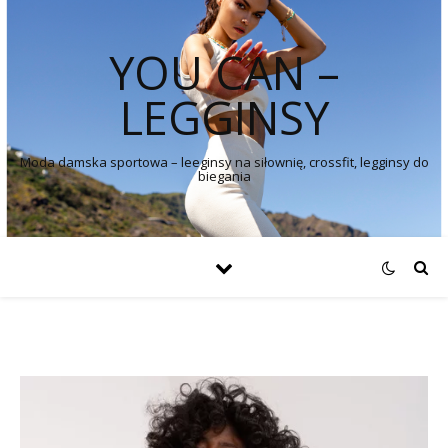
YOU CAN –
LEGGINSY
Moda damska sportowa – leeginsy na siłownię, crossfit, legginsy do
biegania