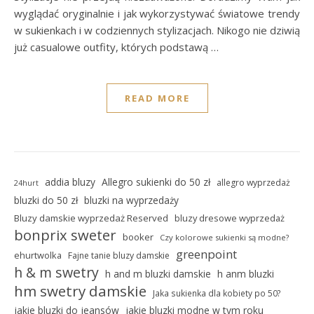
wyglądać oryginalnie i jak wykorzystywać światowe trendy
w sukienkach i w codziennych stylizacjach. Nikogo nie dziwią
już casualowe outfity, których podstawą …
READ MORE
addia bluzy
Allegro sukienki do 50 zł
allegro wyprzedaż
24hurt
bluzki do 50 zł
bluzki na wyprzedaży
Bluzy damskie wyprzedaż Reserved
bluzy dresowe wyprzedaż
bonprix sweter
booker
Czy kolorowe sukienki są modne?
greenpoint
ehurtwolka
Fajne tanie bluzy damskie
h & m swetry
h and m bluzki damskie
h anm bluzki
hm swetry damskie
Jaka sukienka dla kobiety po 50?
jakie bluzki do jeansów
jakie bluzki modne w tym roku