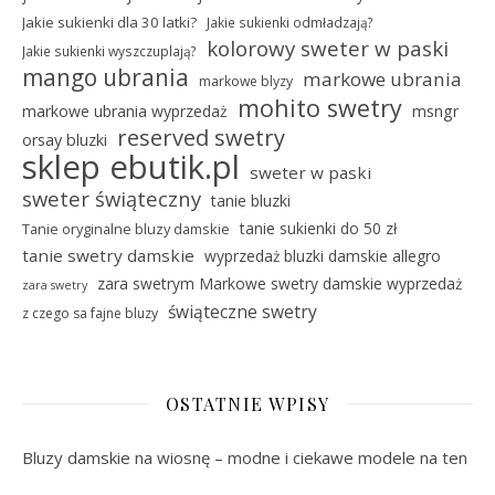
Jakie sukienki dla 30 latki?
Jakie sukienki odmładzają?
kolorowy sweter w paski
Jakie sukienki wyszczuplają?
mango ubrania
markowe ubrania
markowe blyzy
mohito swetry
markowe ubrania wyprzedaż
msngr
reserved swetry
orsay bluzki
sklep ebutik.pl
sweter w paski
sweter świąteczny
tanie bluzki
tanie sukienki do 50 zł
Tanie oryginalne bluzy damskie
tanie swetry damskie
wyprzedaż bluzki damskie allegro
zara swetrym Markowe swetry damskie wyprzedaż
zara swetry
świąteczne swetry
z czego sa fajne bluzy
OSTATNIE WPISY
Bluzy damskie na wiosnę – modne i ciekawe modele na ten