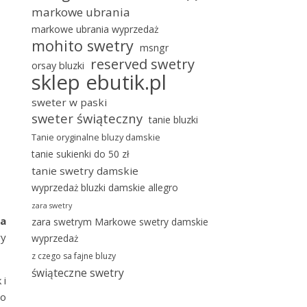
markowe ubrania
markowe ubrania wyprzedaż
mohito swetry
msngr
reserved swetry
orsay bluzki
sklep ebutik.pl
sweter w paski
sweter świąteczny
tanie bluzki
Tanie oryginalne bluzy damskie
tanie sukienki do 50 zł
tanie swetry damskie
wyprzedaż bluzki damskie allegro
zara swetry
ka
zara swetrym Markowe swetry damskie
wy
wyprzedaż
z czego sa fajne bluzy
świąteczne swetry
 i
go