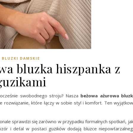
BLUZKI DAMSKIE
a bluzka hiszpanka z
guzikami
wnocześnie swobodnego stroju? Nasza
beżowa ażurowa bluz
 rozwiązanie, które łączy w sobie styl i komfort. Ten wyjątko
skonale sprawdzi się zarówno w przypadku formalnych spotkań, jak
 wzór i detal w postaci guzików dodają bluzce niepowtarzalne