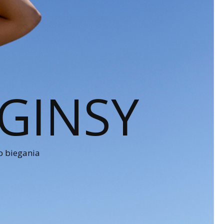
GINSY
o biegania