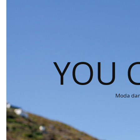
YOU 
Moda dams