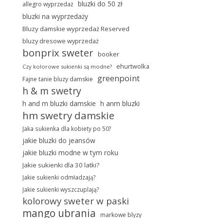
bluzki do 50 zł
allegro wyprzedaż
bluzki na wyprzedaży
Bluzy damskie wyprzedaż Reserved
bluzy dresowe wyprzedaż
bonprix sweter
booker
ehurtwolka
Czy kolorowe sukienki są modne?
greenpoint
Fajne tanie bluzy damskie
h & m swetry
h and m bluzki damskie
h anm bluzki
hm swetry damskie
Jaka sukienka dla kobiety po 50?
jakie bluzki do jeansów
jakie bluzki modne w tym roku
Jakie sukienki dla 30 latki?
Jakie sukienki odmładzają?
Jakie sukienki wyszczuplają?
kolorowy sweter w paski
mango ubrania
markowe blyzy