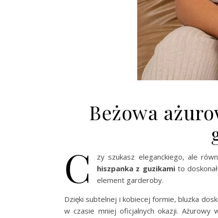
Beżowa ażurow
C
zy szukasz eleganckiego, ale ró
hiszpanka z guzikami
to doskonałe
element garderoby.
Dzięki subtelnej i kobiecej formie, bluzka do
w czasie mniej oficjalnych okazji. Ażurowy