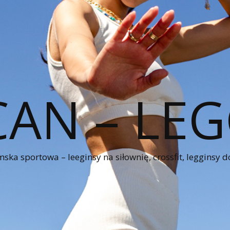
CAN – LEG
ka sportowa – leeginsy na siłownię, crossfit, legginsy d