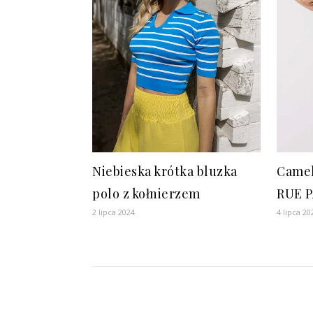
Niebieska krótka bluzka
Camel
polo z kołnierzem
RUE P
2 lipca 2024
4 lipca 20