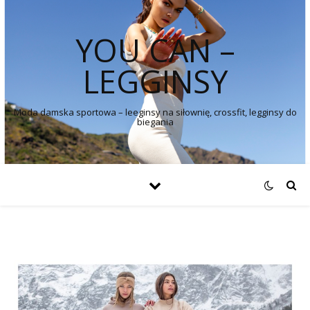
YOU CAN –
LEGGINSY
Moda damska sportowa – leeginsy na siłownię, crossfit, legginsy do
biegania