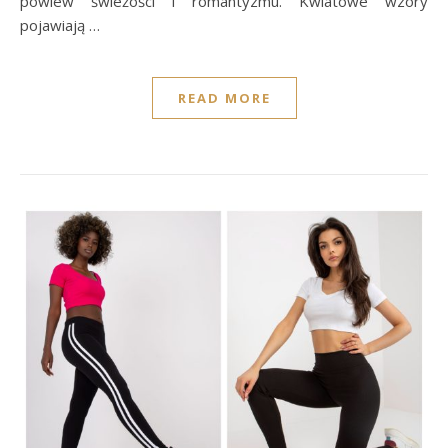
powiew świeżości i romantyzmu. Kwiatowe wzory
pojawiają …
READ MORE