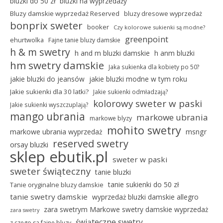
bluzki do 50 zł
bluzki na wyprzedaży
Bluzy damskie wyprzedaż Reserved
bluzy dresowe wyprzedaż
bonprix sweter
booker
Czy kolorowe sukienki są modne?
greenpoint
ehurtwolka
Fajne tanie bluzy damskie
h & m swetry
h and m bluzki damskie
h anm bluzki
hm swetry damskie
Jaka sukienka dla kobiety po 50?
jakie bluzki do jeansów
jakie bluzki modne w tym roku
Jakie sukienki dla 30 latki?
Jakie sukienki odmładzają?
kolorowy sweter w paski
Jakie sukienki wyszczuplają?
mango ubrania
markowe ubrania
markowe blyzy
mohito swetry
markowe ubrania wyprzedaż
msngr
reserved swetry
orsay bluzki
sklep ebutik.pl
sweter w paski
sweter świąteczny
tanie bluzki
tanie sukienki do 50 zł
Tanie oryginalne bluzy damskie
tanie swetry damskie
wyprzedaż bluzki damskie allegro
zara swetrym Markowe swetry damskie wyprzedaż
zara swetry
świąteczne swetry
z czego sa fajne bluzy