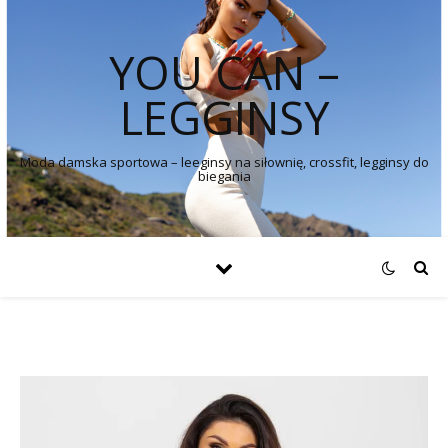
YOU CAN –
LEGGINSY
Moda damska sportowa – leeginsy na siłownię, crossfit, legginsy do
biegania