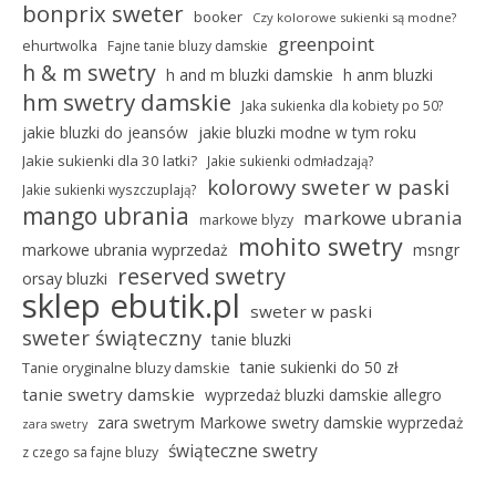
bonprix sweter
booker
Czy kolorowe sukienki są modne?
greenpoint
ehurtwolka
Fajne tanie bluzy damskie
h & m swetry
h and m bluzki damskie
h anm bluzki
hm swetry damskie
Jaka sukienka dla kobiety po 50?
jakie bluzki do jeansów
jakie bluzki modne w tym roku
Jakie sukienki dla 30 latki?
Jakie sukienki odmładzają?
kolorowy sweter w paski
Jakie sukienki wyszczuplają?
mango ubrania
markowe ubrania
markowe blyzy
mohito swetry
markowe ubrania wyprzedaż
msngr
reserved swetry
orsay bluzki
sklep ebutik.pl
sweter w paski
sweter świąteczny
tanie bluzki
tanie sukienki do 50 zł
Tanie oryginalne bluzy damskie
tanie swetry damskie
wyprzedaż bluzki damskie allegro
zara swetrym Markowe swetry damskie wyprzedaż
zara swetry
świąteczne swetry
z czego sa fajne bluzy