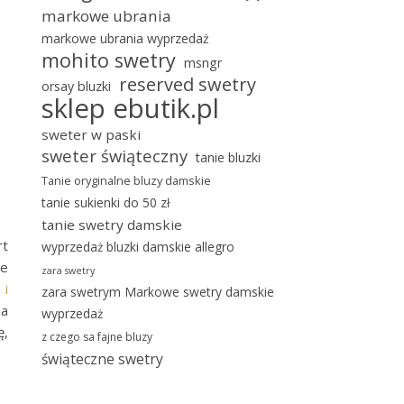
markowe ubrania
markowe ubrania wyprzedaż
mohito swetry
msngr
reserved swetry
orsay bluzki
sklep ebutik.pl
sweter w paski
sweter świąteczny
tanie bluzki
Tanie oryginalne bluzy damskie
tanie sukienki do 50 zł
tanie swetry damskie
rt
wyprzedaż bluzki damskie allegro
ie
zara swetry
e
i
zara swetrym Markowe swetry damskie
na
wyprzedaż
ę,
z czego sa fajne bluzy
świąteczne swetry