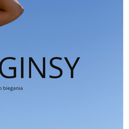
GINSY
o biegania