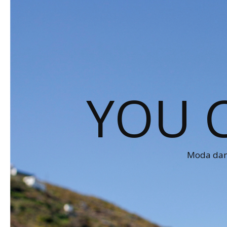
YOU 
Moda dams