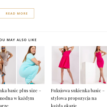
READ MORE
OU MAY ALSO LIKE
nka basic plus size –
Fuksjowa sukienka basic –
modna w każdym
stylowa propozycja na
arze
każdą okazję