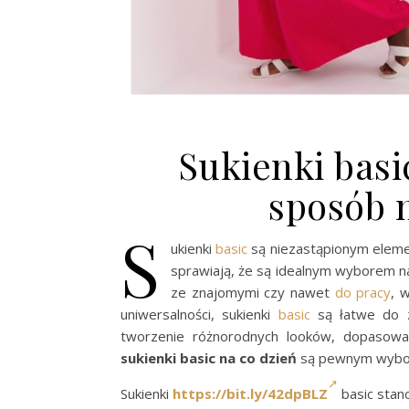
Sukienki basi
sposób 
S
ukienki
basic
są niezastąpionym eleme
sprawiają, że są idealnym wyborem na 
ze znajomymi czy nawet
do pracy
, 
uniwersalności, sukienki
basic
są łatwe do z
tworzenie różnorodnych looków, dopasowan
sukienki basic na co dzień
są pewnym wybore
Sukienki
https://bit.ly/42dpBLZ
basic stan