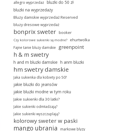
bluzki do 50 zł
allegro wyprzedaż
bluzki na wyprzedaży
Bluzy damskie wyprzedaż Reserved
bluzy dresowe wyprzedaż
bonprix sweter
booker
ehurtwolka
Czy kolorowe sukienki są modne?
greenpoint
Fajne tanie bluzy damskie
h & m swetry
h and m bluzki damskie
h anm bluzki
hm swetry damskie
Jaka sukienka dla kobiety po 50?
jakie bluzki do jeansów
jakie bluzki modne w tym roku
Jakie sukienki dla 30 latki?
Jakie sukienki odmładzają?
Jakie sukienki wyszczuplają?
kolorowy sweter w paski
mango ubrania
markowe blyzy