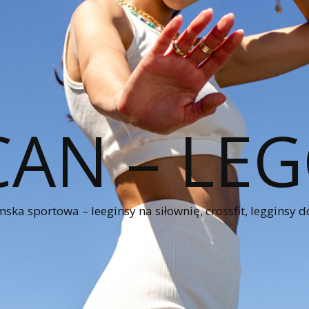
CAN – LEG
ka sportowa – leeginsy na siłownię, crossfit, legginsy d