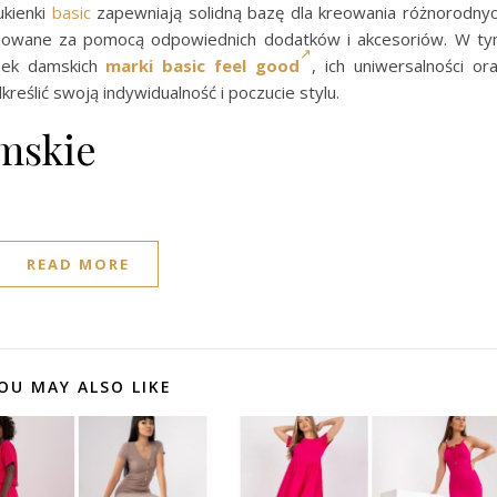
ukienki
basic
zapewniają solidną bazę dla kreowania różnorodny
alizowane za pomocą odpowiednich dodatków i akcesoriów. W t
enek damskich
marki basic feel good
, ich uniwersalności or
reślić swoją indywidualność i poczucie stylu.
mskie
READ MORE
OU MAY ALSO LIKE