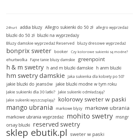
addia bluzy
Allegro sukienki do 50 zł
allegro wyprzedaż
24hurt
bluzki do 50 zł
bluzki na wyprzedaży
Bluzy damskie wyprzedaż Reserved
bluzy dresowe wyprzedaż
bonprix sweter
booker
Czy kolorowe sukienki są modne?
greenpoint
ehurtwolka
Fajne tanie bluzy damskie
h & m swetry
h and m bluzki damskie
h anm bluzki
hm swetry damskie
Jaka sukienka dla kobiety po 50?
jakie bluzki do jeansów
jakie bluzki modne w tym roku
Jakie sukienki dla 30 latki?
Jakie sukienki odmładzają?
kolorowy sweter w paski
Jakie sukienki wyszczuplają?
mango ubrania
markowe ubrania
markowe blyzy
mohito swetry
markowe ubrania wyprzedaż
msngr
reserved swetry
orsay bluzki
sklep ebutik.pl
sweter w paski