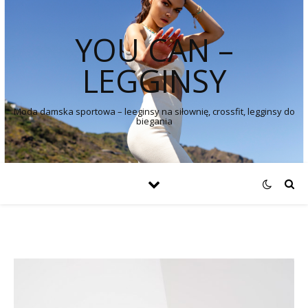
YOU CAN –
LEGGINSY
Moda damska sportowa – leeginsy na siłownię, crossfit, legginsy do
biegania