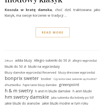
Koszula w kratę damska
, choć dziś traktowana jako
klasyk, ma swoje korzenie w tradycji …
READ MORE
addia bluzy
Allegro sukienki do 50 zł
allegro wyprzedaż
24hurt
bluzki do 50 zł
bluzki na wyprzedaży
Bluzy damskie wyprzedaż Reserved
bluzy dresowe wyprzedaż
bonprix sweter
booker
Czy kolorowe sukienki są modne?
greenpoint
ehurtwolka
Fajne tanie bluzy damskie
h & m swetry
h and m bluzki damskie
h anm bluzki
hm swetry damskie
Jaka sukienka dla kobiety po 50?
jakie bluzki do jeansów
jakie bluzki modne w tym roku