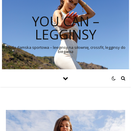
YOU CAN –
LEGGINSY
Moda damska sportowa – leeginsy na siłownię, crossfit, legginsy do
biegania