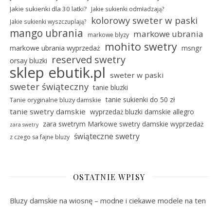
Jakie sukienki dla 30 latki?
Jakie sukienki odmładzają?
kolorowy sweter w paski
Jakie sukienki wyszczuplają?
mango ubrania
markowe ubrania
markowe blyzy
mohito swetry
markowe ubrania wyprzedaż
msngr
reserved swetry
orsay bluzki
sklep ebutik.pl
sweter w paski
sweter świąteczny
tanie bluzki
tanie sukienki do 50 zł
Tanie oryginalne bluzy damskie
tanie swetry damskie
wyprzedaż bluzki damskie allegro
zara swetrym Markowe swetry damskie wyprzedaż
zara swetry
świąteczne swetry
z czego sa fajne bluzy
OSTATNIE WPISY
Bluzy damskie na wiosnę – modne i ciekawe modele na ten