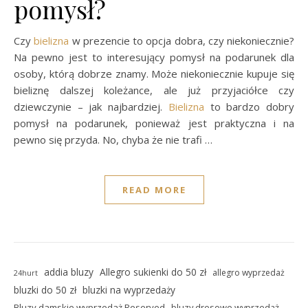
pomysł?
Czy
bielizna
w prezencie to opcja dobra, czy niekoniecznie?
Na pewno jest to interesujący pomysł na podarunek dla
osoby, którą dobrze znamy. Może niekoniecznie kupuje się
bieliznę dalszej koleżance, ale już przyjaciółce czy
dziewczynie – jak najbardziej.
Bielizna
to bardzo dobry
pomysł na podarunek, ponieważ jest praktyczna i na
pewno się przyda. No, chyba że nie trafi …
READ MORE
addia bluzy
Allegro sukienki do 50 zł
allegro wyprzedaż
24hurt
bluzki do 50 zł
bluzki na wyprzedaży
Bluzy damskie wyprzedaż Reserved
bluzy dresowe wyprzedaż