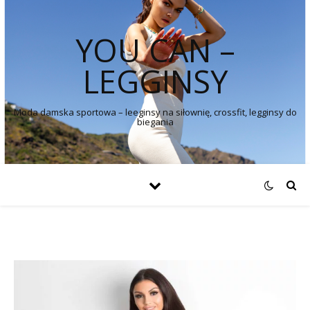
YOU CAN –
LEGGINSY
Moda damska sportowa – leeginsy na siłownię, crossfit, legginsy do
biegania