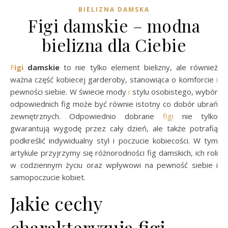
BIELIZNA DAMSKA
Figi damskie – modna
bielizna dla Ciebie
Figi
damskie
to nie tylko element bielizny, ale również
ważna część kobiecej garderoby, stanowiąca o komforcie
i
pewności siebie. W świecie mody
i
stylu osobistego, wybór
odpowiednich fig może być równie istotny co dobór ubrań
zewnętrznych. Odpowiednio dobrane
figi
nie tylko
gwarantują wygodę przez cały dzień, ale także potrafią
podkreślić indywidualny styl i poczucie kobiecości. W tym
artykule przyjrzymy się różnorodności fig damskich, ich roli
w codziennym życiu oraz wpływowi na pewność siebie i
samopoczucie kobiet.
Jakie cechy
charakteryzują figi