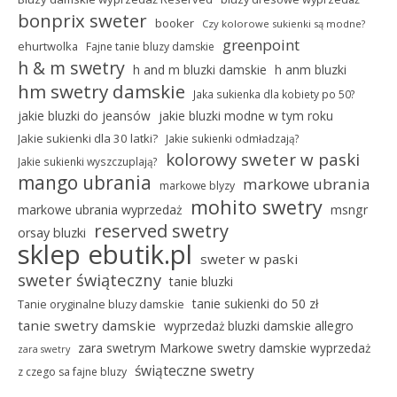
bonprix sweter
booker
Czy kolorowe sukienki są modne?
greenpoint
ehurtwolka
Fajne tanie bluzy damskie
h & m swetry
h and m bluzki damskie
h anm bluzki
hm swetry damskie
Jaka sukienka dla kobiety po 50?
jakie bluzki do jeansów
jakie bluzki modne w tym roku
Jakie sukienki dla 30 latki?
Jakie sukienki odmładzają?
kolorowy sweter w paski
Jakie sukienki wyszczuplają?
mango ubrania
markowe ubrania
markowe blyzy
mohito swetry
markowe ubrania wyprzedaż
msngr
reserved swetry
orsay bluzki
sklep ebutik.pl
sweter w paski
sweter świąteczny
tanie bluzki
tanie sukienki do 50 zł
Tanie oryginalne bluzy damskie
tanie swetry damskie
wyprzedaż bluzki damskie allegro
zara swetrym Markowe swetry damskie wyprzedaż
zara swetry
świąteczne swetry
z czego sa fajne bluzy