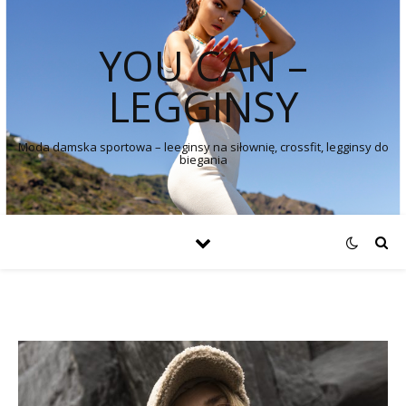
YOU CAN –
LEGGINSY
Moda damska sportowa – leeginsy na siłownię, crossfit, legginsy do
biegania