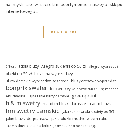
na myśli, ale w szerokim asortymencie naszego sklepu
internetowego …
READ MORE
addia bluzy
Allegro sukienki do 50 zł
allegro wyprzedaż
24hurt
bluzki do 50 zł
bluzki na wyprzedaży
Bluzy damskie wyprzedaż Reserved
bluzy dresowe wyprzedaż
bonprix sweter
booker
Czy kolorowe sukienki są modne?
greenpoint
ehurtwolka
Fajne tanie bluzy damskie
h & m swetry
h and m bluzki damskie
h anm bluzki
hm swetry damskie
Jaka sukienka dla kobiety po 50?
jakie bluzki do jeansów
jakie bluzki modne w tym roku
Jakie sukienki dla 30 latki?
Jakie sukienki odmładzają?