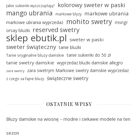
kolorowy sweter w paski
Jakie sukienki wyszczuplają?
mango ubrania
markowe ubrania
markowe blyzy
mohito swetry
markowe ubrania wyprzedaż
msngr
reserved swetry
orsay bluzki
sklep ebutik.pl
sweter w paski
sweter świąteczny
tanie bluzki
tanie sukienki do 50 zł
Tanie oryginalne bluzy damskie
tanie swetry damskie
wyprzedaż bluzki damskie allegro
zara swetrym Markowe swetry damskie wyprzedaż
zara swetry
świąteczne swetry
z czego sa fajne bluzy
OSTATNIE WPISY
Bluzy damskie na wiosnę – modne i ciekawe modele na ten
sezon