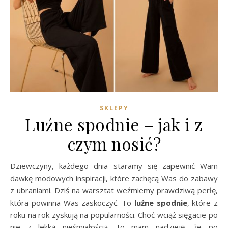
SKLEPY
Luźne spodnie – jak i z
czym nosić?
Dziewczyny, każdego dnia staramy się zapewnić Wam
dawkę modowych inspiracji, które zachęcą Was do zabawy
z ubraniami. Dziś na warsztat weźmiemy prawdziwą perłę,
która powinna Was zaskoczyć. To
luźne spodnie
, które z
roku na rok zyskują na popularności. Choć wciąż sięgacie po
nie z lekką nieśmiałością, to mam nadzieję, że po