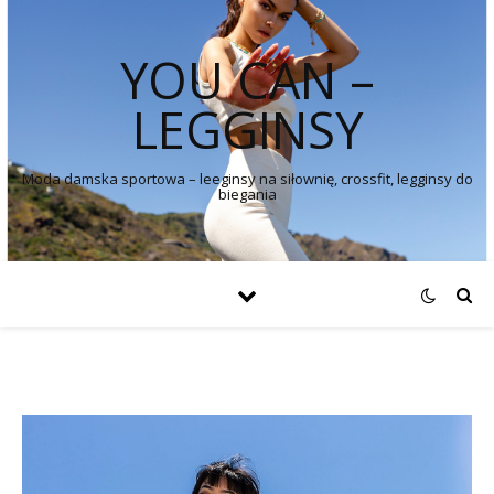
YOU CAN –
LEGGINSY
Moda damska sportowa – leeginsy na siłownię, crossfit, legginsy do
biegania