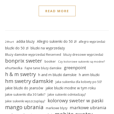
READ MORE
addia bluzy
Allegro sukienki do 50 zł
allegro wyprzedaż
24hurt
bluzki do 50 zł
bluzki na wyprzedaży
Bluzy damskie wyprzedaż Reserved
bluzy dresowe wyprzedaż
bonprix sweter
booker
Czy kolorowe sukienki są modne?
greenpoint
ehurtwolka
Fajne tanie bluzy damskie
h & m swetry
h and m bluzki damskie
h anm bluzki
hm swetry damskie
Jaka sukienka dla kobiety po 50?
jakie bluzki do jeansów
jakie bluzki modne w tym roku
Jakie sukienki dla 30 latki?
Jakie sukienki odmładzają?
kolorowy sweter w paski
Jakie sukienki wyszczuplają?
mango ubrania
markowe ubrania
markowe blyzy