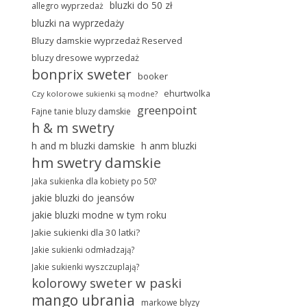
bluzki do 50 zł
allegro wyprzedaż
bluzki na wyprzedaży
Bluzy damskie wyprzedaż Reserved
bluzy dresowe wyprzedaż
bonprix sweter
booker
ehurtwolka
Czy kolorowe sukienki są modne?
greenpoint
Fajne tanie bluzy damskie
h & m swetry
h and m bluzki damskie
h anm bluzki
hm swetry damskie
Jaka sukienka dla kobiety po 50?
jakie bluzki do jeansów
jakie bluzki modne w tym roku
Jakie sukienki dla 30 latki?
Jakie sukienki odmładzają?
Jakie sukienki wyszczuplają?
kolorowy sweter w paski
mango ubrania
markowe blyzy