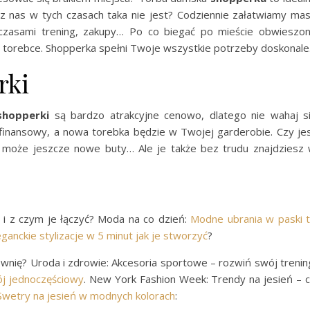
 z nas w tych czasach taka nie jest? Codziennie załatwiamy ma
, czasami trening, zakupy… Po co biegać po mieście obwieszo
j torebce. Shopperka spełni Twoje wszystkie potrzeby doskonale
rki
shopperki
są bardzo atrakcyjne cenowo, dlatego nie wahaj s
ład finansowy, a nowa torebka będzie w Twojej garderobie. Czy je
, może jeszcze nowe buty… Ale je także bez trudu znajdziesz
t i z czym je łączyć? Moda na co dzień:
Modne ubrania w paski 
eganckie stylizacje w 5 minut jak je stworzyć
?
ownię? Uroda i zdrowie: Akcesoria sportowe – rozwiń swój trenin
j jednoczęściowy
. New York Fashion Week: Trendy na jesień – 
Swetry na jesień w modnych kolorach
: