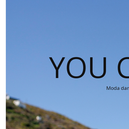
YOU 
Moda dams