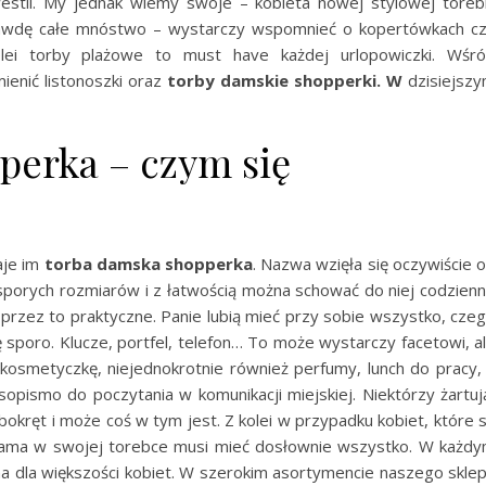
estii. My jednak wiemy swoje – kobieta nowej stylowej toreb
naprawdę całe mnóstwo – wystarczy wspomnieć o kopertówkach c
lei torby plażowe to must have każdej urlopowiczki. Wśr
ienić listonoszki oraz
torby damskie shopperki. W
dzisiejsz
perka – czym się
aje im
torba damska shopperka
. Nazwa wzięła się oczywiście 
sporych rozmiarów i z łatwością można schować do niej codzien
 przez to praktyczne. Panie lubią mieć przy sobie wszystko, cze
 sporo. Klucze, portfel, telefon… To może wystarczy facetowi, a
kosmetyczkę, niejednokrotnie również perfumy, lunch do pracy,
asopismo do poczytania w komunikacji miejskiej. Niektórzy żartuj
bokręt i może coś w tym jest. Z kolei w przypadku kobiet, które 
Mama w swojej torebce musi mieć dosłownie wszystko. W każd
na dla większości kobiet. W szerokim asortymencie naszego skle