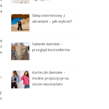
sę
na
Sklep internetowy z
.
ubraniami – jaki wybrać?
ię
Sukienki damskie –
st
przegląd bestsellerów
 w
Kurteczki damskie –
to
modne propozycje na
sezon wiosna/lato
g.
co