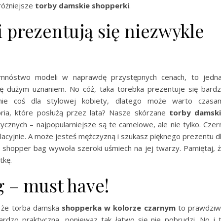
jróżniejsze
torby damskie shopperki
.
 prezentują się niezwykle
nóstwo modeli w naprawdę przystępnych cenach, to jedn
ię dużym uznaniem. No cóż, taka torebka prezentuje się bard
nie coś dla stylowej kobiety, dlatego może warto czasa
ria, które posłużą przez lata? Nasze skórzane
torby damsk
znych – najpopularniejsze są te camelowe, ale nie tylko. Czer
lacyjnie. A może jesteś mężczyzną i szukasz pięknego prezentu d
 shopper bag wywoła szeroki uśmiech na jej twarzy. Pamiętaj, 
tkę.
 – must have!
, że torba damska
shopperka w kolorze czarnym
to prawdzi
rdzo praktyczna, poniewaz tak łatwo się nie pobrudzi. No i 