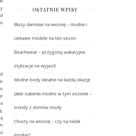
ki
zy
OSTATNIE WPISY
ód
ym
Bluzy damskie na wiosnę – modne i
ciekawe modele na ten sezon
Beachwear – przygotuj wakacyjne
stylizacje na wyjazd
od
Modne body idealne na każdą okazję
ne
go
Jakie sukienki modne w tym sezonie –
le
 a
trendy z domów mody
ą,
są
Chusty na wiosnę – czy są nadal
ym
pu
modne?