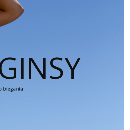
GINSY
o biegania