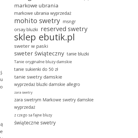
markowe ubrania
markowe ubrania wyprzedaż
mohito swetry
msngr
reserved swetry
orsay bluzki
sklep ebutik.pl
sweter w paski
sweter świąteczny
tanie bluzki
Tanie oryginalne bluzy damskie
tanie sukienki do 50 zł
j.
tanie swetry damskie
du
wyprzedaż bluzki damskie allegro
to
zara swetry
zara swetrym Markowe swetry damskie
wyprzedaż
z czego sa fajne bluzy
świąteczne swetry
ią
ie