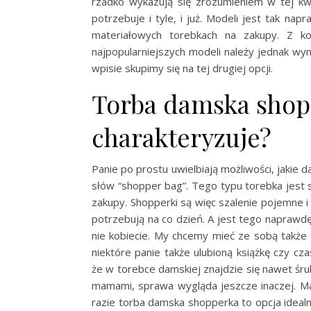
rzadko wykazują się zrozumieniem w tej kw
potrzebuje i tyle, i już. Modeli jest tak 
materiałowych torebkach na zakupy. Z ko
najpopularniejszych modeli należy jednak wym
wpisie skupimy się na tej drugiej opcji.
Torba damska shop
charakteryzuje?
Panie po prostu uwielbiają możliwości, jakie d
słów “shopper bag”. Tego typu torebka jest 
zakupy. Shopperki są więc szalenie pojemne i
potrzebują na co dzień. A jest tego naprawdę
nie kobiecie. My chcemy mieć ze sobą także 
niektóre panie także ulubioną książkę czy cz
że w torebce damskiej znajdzie się nawet śru
mamami, sprawa wygląda jeszcze inaczej. 
razie torba damska shopperka to opcja ideal