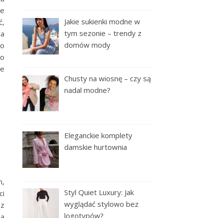
że
Jakie sukienki modne w
ć,
tym sezonie – trendy z
na
domów mody
go
 o
le
Chusty na wiosnę – czy są
nadal modne?
Eleganckie komplety
damskie hurtownia
h,
Styl Quiet Luxury: Jak
ci
wyglądać stylowo bez
sz
logotypów?
na