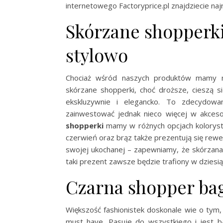
internetowego Factoryprice.pl znajdziecie na
Skórzane shopperki
stylowo
Chociaż wśród naszych produktów mamy m
skórzane shopperki, choć droższe, cieszą s
ekskluzywnie i elegancko. To zdecydowa
zainwestować jednak nieco więcej w akceso
shopperki
mamy w różnych opcjach kolorystyc
czerwień oraz brąz także prezentują się rewe
swojej ukochanej – zapewniamy, że skórzana
taki prezent zawsze będzie trafiony w dziesią
Czarna shopper bag
Większość fashionistek doskonale wie o tym
must have. Pasuje do wszystkiego i jest ba