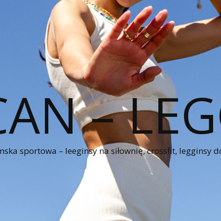
CAN – LEG
ka sportowa – leeginsy na siłownię, crossfit, legginsy d