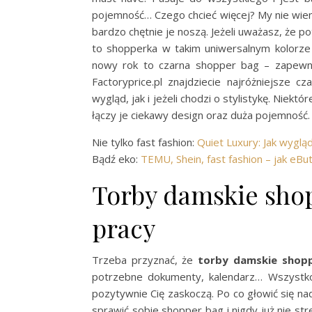
pojemność… Czego chcieć więcej? My nie wiemy
bardzo chętnie je noszą. Jeżeli uważasz, że p
to shopperka w takim uniwersalnym kolorz
nowy rok to czarna shopper bag – zapewn
Factoryprice.pl znajdziecie najróżniejsze 
wygląd, jak i jeżeli chodzi o stylistykę. Niek
łączy je ciekawy design oraz duża pojemność.
Nie tylko fast fashion:
Quiet Luxury: Jak wygl
Bądź eko:
TEMU, Shein, fast fashion – jak eBu
Torby damskie shop
pracy
Trzeba przyznać, że
torby damskie shopp
potrzebne dokumenty, kalendarz… Wszystko
pozytywnie Cię zaskoczą. Po co głowić się na
sprawić sobie shopper bag i nigdy już nie s