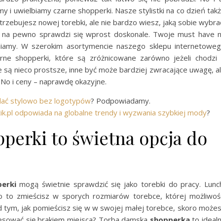
 i uwielbiamy czarne shopperki. Nasze stylistki na co dzień tak
otrzebujesz nowej torebki, ale nie bardzo wiesz, jaką sobie wybra
e na pewno sprawdzi się wprost doskonale. Twoje must have 
iamy. W szerokim asortymencie naszego sklepu internetowe
czarne shopperki, które są zróżnicowane zarówno jeżeli chodzi
tóre są nieco prostsze, inne być może bardziej zwracające uwagę, a
 No i ceny – naprawdę okazyjne.
ądać stylowo bez logotypów
? Podpowiadamy.
tik.pl odpowiada na globalne trendy i wyzwania szybkiej mody
?
perki to świetna opcja do
erki
mogą świetnie sprawdzić się jako torebki do pracy. Lunc
 to zmieścisz w sporych rozmiarów torebce, której możliwoś
d tym, jak pomieścisz się w w swojej małej torebce, skoro może
tresować się brakiem miejsca? Torba damska
shopperka
to ideal