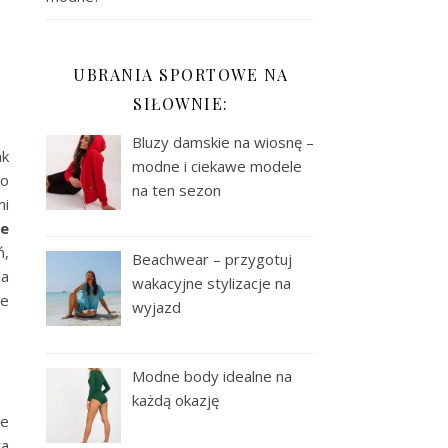
UBRANIA SPORTOWE NA
SIŁOWNIE:
Bluzy damskie na wiosnę –
ak
modne i ciekawe modele
zo
na ten sezon
mi
ie
ń,
Beachwear – przygotuj
la
wakacyjne stylizacje na
że
wyjazd
Modne body idealne na
każdą okazję
we
ta