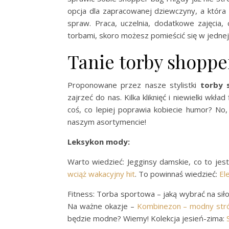
opcja dla zapracowanej dziewczyny, a która
spraw. Praca, uczelnia, dodatkowe zajęcia
torbami, skoro możesz pomieścić się w jedne
Tanie torby shoppe
Proponowane przez nasze stylistki
torby 
zajrzeć do nas. Kilka kliknięć i niewielki wk
coś, co lepiej poprawia kobiecie humor? No
naszym asortymencie!
Leksykon mody:
Warto wiedzieć: Jegginsy damskie, co to jes
wciąż wakacyjny hit
. To powinnaś wiedzieć:
El
Fitness: Torba sportowa – jaką wybrać na sił
Na ważne okazje –
Kombinezon – modny stró
będzie modne? Wiemy! Kolekcja jesień-zima: