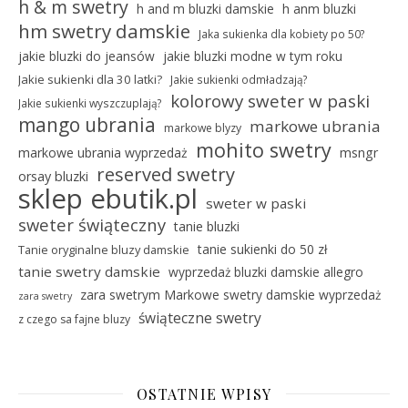
h & m swetry
h and m bluzki damskie
h anm bluzki
hm swetry damskie
Jaka sukienka dla kobiety po 50?
jakie bluzki do jeansów
jakie bluzki modne w tym roku
Jakie sukienki dla 30 latki?
Jakie sukienki odmładzają?
kolorowy sweter w paski
Jakie sukienki wyszczuplają?
mango ubrania
markowe ubrania
markowe blyzy
mohito swetry
markowe ubrania wyprzedaż
msngr
reserved swetry
orsay bluzki
sklep ebutik.pl
sweter w paski
sweter świąteczny
tanie bluzki
tanie sukienki do 50 zł
Tanie oryginalne bluzy damskie
tanie swetry damskie
wyprzedaż bluzki damskie allegro
zara swetrym Markowe swetry damskie wyprzedaż
zara swetry
świąteczne swetry
z czego sa fajne bluzy
OSTATNIE WPISY