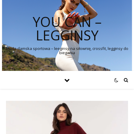
YOU CAN –
LEGGINSY
Moda damska sportowa – leeginsy na siłownię, crossfit, legginsy do
biegania