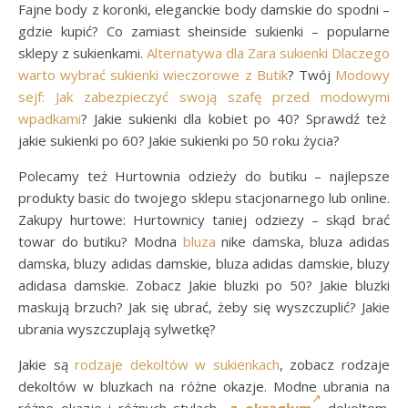
Fajne body z koronki, eleganckie body damskie do spodni –
gdzie kupić? Co zamiast sheinside sukienki – popularne
sklepy z sukienkami.
Alternatywa dla Zara sukienki Dlaczego
warto wybrać sukienki wieczorowe z Butik
? Twój
Modowy
sejf: Jak zabezpieczyć swoją szafę przed modowymi
wpadkami
? Jakie sukienki dla kobiet po 40? Sprawdź też
jakie sukienki po 60? Jakie sukienki po 50 roku życia?
Polecamy też Hurtownia odzieży do butiku – najlepsze
produkty basic do twojego sklepu stacjonarnego lub online.
Zakupy hurtowe: Hurtownicy taniej odziezy – skąd brać
towar do butiku? Modna
bluza
nike damska, bluza adidas
damska, bluzy adidas damskie, bluza adidas damskie, bluzy
adidasa damskie. Zobacz Jakie bluzki po 50? Jakie bluzki
maskują brzuch? Jak się ubrać, żeby się wyszczuplić? Jakie
ubrania wyszczuplają sylwetkę?
Jakie są
rodzaje dekoltów w sukienkach
, zobacz rodzaje
dekoltów w bluzkach na różne okazje. Modne ubrania na
różne okazje i różnych stylach
z okrągłym
dekoltem.