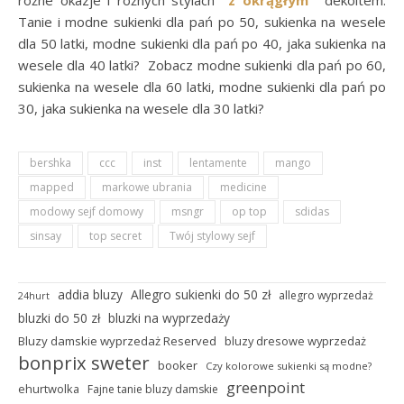
Tanie i modne sukienki dla pań po 50, sukienka na wesele
dla 50 latki, modne sukienki dla pań po 40, jaka sukienka na
wesele dla 40 latki? Zobacz modne sukienki dla pań po 60,
sukienka na wesele dla 60 latki, modne sukienki dla pań po
30, jaka sukienka na wesele dla 30 latki?
bershka
ccc
inst
lentamente
mango
mapped
markowe ubrania
medicine
modowy sejf domowy
msngr
op top
sdidas
sinsay
top secret
Twój stylowy sejf
addia bluzy
Allegro sukienki do 50 zł
allegro wyprzedaż
24hurt
bluzki do 50 zł
bluzki na wyprzedaży
Bluzy damskie wyprzedaż Reserved
bluzy dresowe wyprzedaż
bonprix sweter
booker
Czy kolorowe sukienki są modne?
greenpoint
ehurtwolka
Fajne tanie bluzy damskie