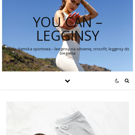
YOU CAN –
LEGGINSY
Moda damska sportowa – leeginsy na siłownię, crossfit, legginsy do
biegania