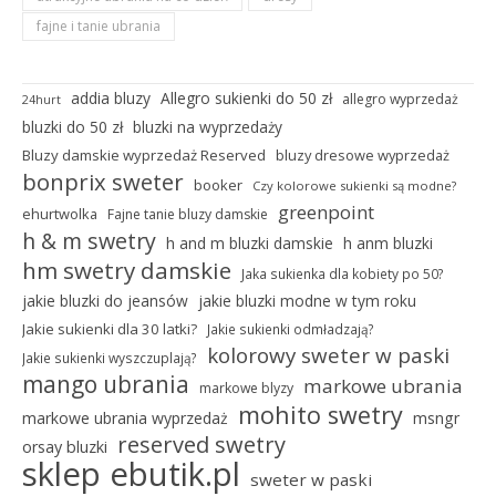
fajne i tanie ubrania
addia bluzy
Allegro sukienki do 50 zł
allegro wyprzedaż
24hurt
bluzki do 50 zł
bluzki na wyprzedaży
Bluzy damskie wyprzedaż Reserved
bluzy dresowe wyprzedaż
bonprix sweter
booker
Czy kolorowe sukienki są modne?
greenpoint
ehurtwolka
Fajne tanie bluzy damskie
h & m swetry
h and m bluzki damskie
h anm bluzki
hm swetry damskie
Jaka sukienka dla kobiety po 50?
jakie bluzki do jeansów
jakie bluzki modne w tym roku
Jakie sukienki dla 30 latki?
Jakie sukienki odmładzają?
kolorowy sweter w paski
Jakie sukienki wyszczuplają?
mango ubrania
markowe ubrania
markowe blyzy
mohito swetry
markowe ubrania wyprzedaż
msngr
reserved swetry
orsay bluzki
sklep ebutik.pl
sweter w paski