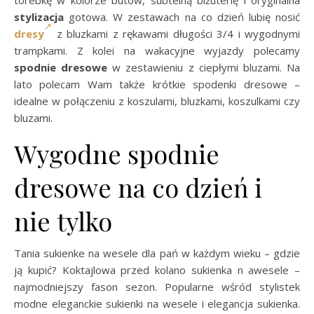
torebkę w kolorze butów, subtelną biżuterię i oryginalna
stylizacja
gotowa. W zestawach na co dzień lubię nosić
dresy
z bluzkami z rękawami długości 3/4 i wygodnymi
trampkami. Z kolei na wakacyjne wyjazdy polecamy
spodnie dresowe
w zestawieniu z ciepłymi bluzami. Na
lato polecam Wam także krótkie spodenki dresowe –
idealne w połączeniu z koszulami, bluzkami, koszulkami czy
bluzami.
Wygodne spodnie
dresowe na co dzień i
nie tylko
Tania sukienke na wesele dla pań w każdym wieku – gdzie
ją kupić? Koktajlowa przed kolano sukienka n awesele –
najmodniejszy fason sezon. Popularne wśród stylistek
modne eleganckie sukienki na wesele i elegancja sukienka.