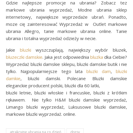
Gdzie najlepsze promocje na ubrania? Zobacz tez
markowe ubrania wyprzedaż, Modne ubrania sklep
internetowy, największe wyprzedaże ubrań. Ponadto,
moze cię zainteresować Wyprzedaż w Outlet markowe
ubrania Allegro, tanie markowe ubrania online. Tanie
ubrania i totalna wyprzedaż odzieży w necie.
Jakie
bluzki
wyszczuplają, największy wybór bluzek,
bluzeczki damskie
. Jaka jest odpowiednia
bluzka
dka Ciebie?
Wyprzedaż bluzki damskie sklepu, bluzki damskie butik i nie
tylko. Najpopularniejsze tego lata
bluzki dam
,
bluzki
damkie
, bluzki damski. Polecane Bluzki damskie
eleganckie producent polski, bluzki dla 60 latki,
bluzki letnie, bluzki włoskie i francuskie, bluzki z krótkim
rękawem. Nie tylko H&M bluzki damskie wyprzedaż,
Limango bluzki wyprzedaż, Luksusowe bluzki damskie,
markowe bluzki wyprzedaż. online.
atrakcyjne ubrania na co dzień
dresy