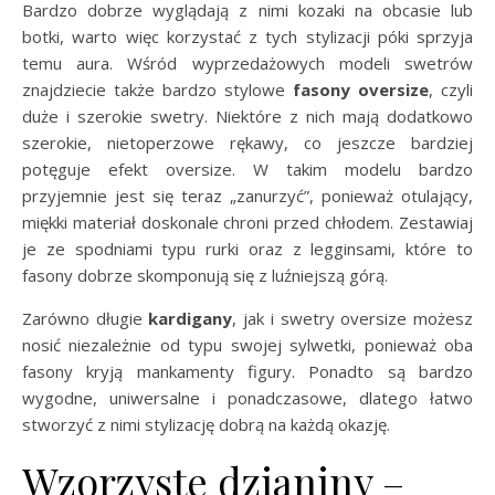
Bardzo dobrze wyglądają z nimi kozaki na obcasie lub
botki, warto więc korzystać z tych stylizacji póki sprzyja
temu aura. Wśród wyprzedażowych modeli swetrów
znajdziecie także bardzo stylowe
fasony oversize
, czyli
duże i szerokie swetry. Niektóre z nich mają dodatkowo
szerokie, nietoperzowe rękawy, co jeszcze bardziej
potęguje efekt oversize. W takim modelu bardzo
przyjemnie jest się teraz „zanurzyć”, ponieważ otulający,
miękki materiał doskonale chroni przed chłodem. Zestawiaj
je ze spodniami typu rurki oraz z legginsami, które to
fasony dobrze skomponują się z luźniejszą górą.
Zarówno długie
kardigany
, jak i swetry oversize możesz
nosić niezależnie od typu swojej sylwetki, ponieważ oba
fasony kryją mankamenty figury. Ponadto są bardzo
wygodne, uniwersalne i ponadczasowe, dlatego łatwo
stworzyć z nimi stylizację dobrą na każdą okazję.
Wzorzyste dzianiny –