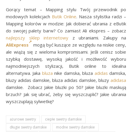
Gorący temat – Mapping stylu Twój przewodnik po
modowych kolekcjach
Butik Online
. Nasza stylistka radzi –
Mapping kolorów w modzie: Jak dobierać ubrania z eButik
do swojej palety barw? Co zamiast Ali ekspres – zobacz
najlepszy sklep internetowy
z ubraniami. Zakupy na
AliExpress
mogą być kuszące ze względu na niskie ceny,
ale wiążą się z wieloma kompromisami. Jeśli cenisz sobie
szybką dostawę, wysoką jakość i możliwość wyboru
najmodniejszych stylizacji, Butik online to idealna
alternatywa. Jaka
bluza
nike damska, bluza
adidas
damska,
bluzy adidas damskie, bluza adidas damskie, bluzy
adidasa
damskie. Zobacz Jakie bluzki po 50? Jakie bluzki maskują
brzuch? Jak się ubrać, żeby się wyszczuplić? Jakie ubrania
wyszczuplają sylwetkę?
ażurowe swetry
ciepłe swetry damskie
długie swetry damskie
modne swetry damskie