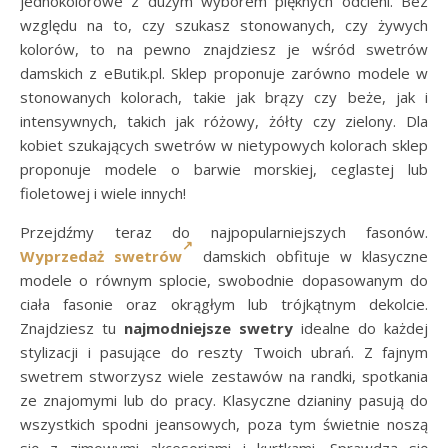
jednokolorowe z dużym wyborem pięknych odcieni. Bez
względu na to, czy szukasz stonowanych, czy żywych
kolorów, to na pewno znajdziesz je wśród swetrów
damskich z eButik.pl. Sklep proponuje zarówno modele w
stonowanych kolorach, takie jak brązy czy beże, jak i
intensywnych, takich jak różowy, żółty czy zielony. Dla
kobiet szukających swetrów w nietypowych kolorach sklep
proponuje modele o barwie morskiej, ceglastej lub
fioletowej i wiele innych!
Przejdźmy teraz do najpopularniejszych fasonów.
Wyprzedaż swetrów
damskich obfituje w klasyczne
modele o równym splocie, swobodnie dopasowanym do
ciała fasonie oraz okrągłym lub trójkątnym dekolcie.
Znajdziesz tu
najmodniejsze swetry
idealne do każdej
stylizacji i pasujące do reszty Twoich ubrań. Z fajnym
swetrem stworzysz wiele zestawów na randki, spotkania
ze znajomymi lub do pracy. Klasyczne dzianiny pasują do
wszystkich spodni jeansowych, poza tym świetnie noszą
się z zimowymi akcesoriami i kurtkami. Sprawdzą się