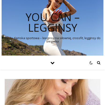
YOU CAN –
LEGGINSY
Moda damska sportowa – leeginsy na siłownię, crossfit, legginsy do
biegania