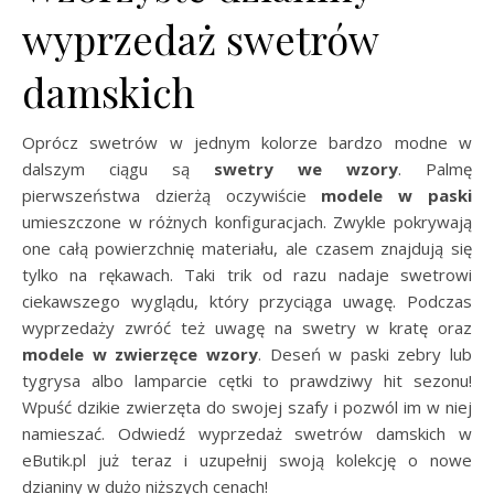
wyprzedaż swetrów
damskich
Oprócz swetrów w jednym kolorze bardzo modne w
dalszym ciągu są
swetry we wzory
. Palmę
pierwszeństwa dzierżą oczywiście
modele w paski
umieszczone w różnych konfiguracjach. Zwykle pokrywają
one całą powierzchnię materiału, ale czasem znajdują się
tylko na rękawach. Taki trik od razu nadaje swetrowi
ciekawszego wyglądu, który przyciąga uwagę. Podczas
wyprzedaży zwróć też uwagę na swetry w kratę oraz
modele w zwierzęce wzory
. Deseń w paski zebry lub
tygrysa albo lamparcie cętki to prawdziwy hit sezonu!
Wpuść dzikie zwierzęta do swojej szafy i pozwól im w niej
namieszać. Odwiedź wyprzedaż swetrów damskich w
eButik.pl już teraz i uzupełnij swoją kolekcję o nowe
dzianiny w dużo niższych cenach!