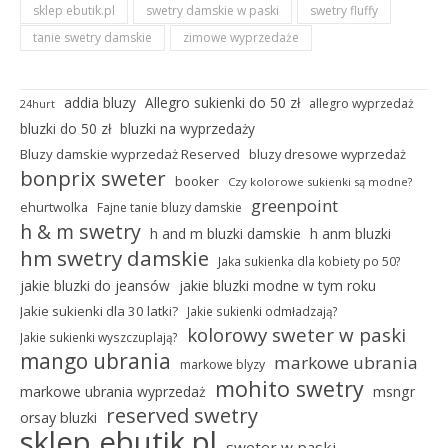
sklep ebutik.pl
swetry damskie w paski
swetry fluffy
tanie swetry damskie
zimowe wyprzedaże
addia bluzy
Allegro sukienki do 50 zł
allegro wyprzedaż
24hurt
bluzki do 50 zł
bluzki na wyprzedaży
Bluzy damskie wyprzedaż Reserved
bluzy dresowe wyprzedaż
bonprix sweter
booker
Czy kolorowe sukienki są modne?
greenpoint
ehurtwolka
Fajne tanie bluzy damskie
h & m swetry
h and m bluzki damskie
h anm bluzki
hm swetry damskie
Jaka sukienka dla kobiety po 50?
jakie bluzki do jeansów
jakie bluzki modne w tym roku
Jakie sukienki dla 30 latki?
Jakie sukienki odmładzają?
kolorowy sweter w paski
Jakie sukienki wyszczuplają?
mango ubrania
markowe ubrania
markowe blyzy
mohito swetry
markowe ubrania wyprzedaż
msngr
reserved swetry
orsay bluzki
sklep ebutik.pl
sweter w paski