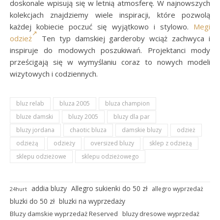
doskonale wpisują się w letnią atmosferę. W najnowszych
kolekcjach znajdziemy wiele inspiracji, które pozwolą
każdej kobiecie poczuć się wyjątkowo i stylowo.
Megi
odzież
Ten typ damskiej garderoby wciąż zachwyca i
inspiruje do modowych poszukiwań. Projektanci mody
prześcigają się w wymyślaniu coraz to nowych modeli
wizytowych i codziennych.
bluz relab
bluza 2005
bluza champion
bluze damski
bluzy 2005
bluzy dla par
bluzy jordana
chaotic bluza
damskie bluzy
odzież
odzieżą
odzieży
oversized bluzy
sklep z odzieżą
sklepu odzieżowe
sklepu odzieżowego
addia bluzy
Allegro sukienki do 50 zł
allegro wyprzedaż
24hurt
bluzki do 50 zł
bluzki na wyprzedaży
Bluzy damskie wyprzedaż Reserved
bluzy dresowe wyprzedaż