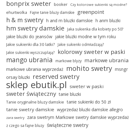
bonprix sweter
booker
Czy kolorowe sukienki są modne?
greenpoint
ehurtwolka
Fajne tanie bluzy damskie
h & m swetry
h and m bluzki damskie
h anm bluzki
hm swetry damskie
Jaka sukienka dla kobiety po 50?
jakie bluzki do jeansów
jakie bluzki modne w tym roku
Jakie sukienki dla 30 latki?
Jakie sukienki odmładzają?
kolorowy sweter w paski
Jakie sukienki wyszczuplają?
mango ubrania
markowe ubrania
markowe blyzy
mohito swetry
markowe ubrania wyprzedaż
msngr
reserved swetry
orsay bluzki
sklep ebutik.pl
sweter w paski
sweter świąteczny
tanie bluzki
tanie sukienki do 50 zł
Tanie oryginalne bluzy damskie
tanie swetry damskie
wyprzedaż bluzki damskie allegro
zara swetrym Markowe swetry damskie wyprzedaż
zara swetry
świąteczne swetry
z czego sa fajne bluzy