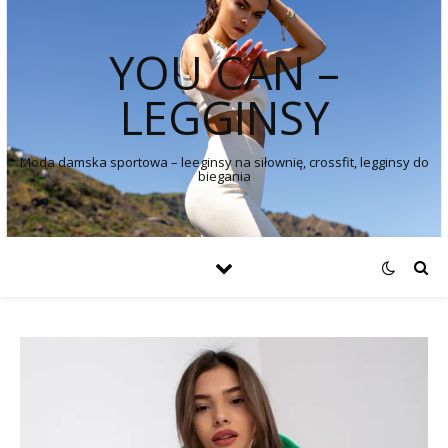
YOU CAN –
LEGGINSY
Moda damska sportowa – leeginsy na siłownię, crossfit, legginsy do
biegania