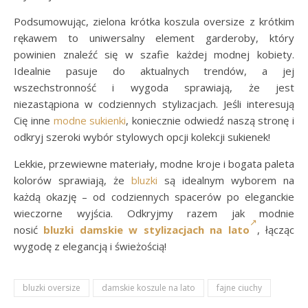
Podsumowując, zielona krótka koszula oversize z krótkim
rękawem to uniwersalny element garderoby, który
powinien znaleźć się w szafie każdej modnej kobiety.
Idealnie pasuje do aktualnych trendów, a jej
wszechstronność i wygoda sprawiają, że jest
niezastąpiona w codziennych stylizacjach. Jeśli interesują
Cię inne
modne sukienki
, koniecznie odwiedź naszą stronę i
odkryj szeroki wybór stylowych opcji kolekcji sukienek!
Lekkie, przewiewne materiały, modne kroje i bogata paleta
kolorów sprawiają, że
bluzki
są idealnym wyborem na
każdą okazję – od codziennych spacerów po eleganckie
wieczorne wyjścia. Odkryjmy razem jak modnie
nosić
bluzki damskie
w stylizacjach na lato
, łącząc
wygodę z elegancją i świeżością!
bluzki oversize
damskie koszule na lato
fajne ciuchy