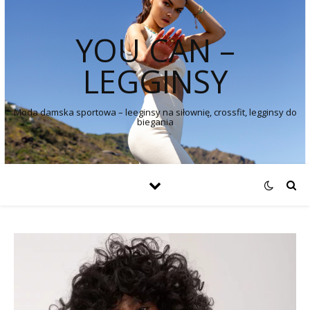
YOU CAN –
LEGGINSY
Moda damska sportowa – leeginsy na siłownię, crossfit, legginsy do
biegania