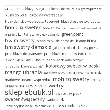
addia bluzy
Allegro sukienki do 50 zł
allegro wyprzedaż
24hurt
bluzki do 50 zł
bluzki na wyprzedaży
Bluzy damskie wyprzedaż Reserved
bluzy dresowe wyprzedaż
bonprix sweter
booker
Czy kolorowe sukienki są modne?
greenpoint
ehurtwolka
Fajne tanie bluzy damskie
h & m swetry
h and m bluzki damskie
h anm bluzki
hm swetry damskie
Jaka sukienka dla kobiety po 50?
jakie bluzki do jeansów
jakie bluzki modne w tym roku
Jakie sukienki dla 30 latki?
Jakie sukienki odmładzają?
kolorowy sweter w paski
Jakie sukienki wyszczuplają?
mango ubrania
markowe ubrania
markowe blyzy
mohito swetry
markowe ubrania wyprzedaż
msngr
reserved swetry
orsay bluzki
sklep ebutik.pl
sweter w paski
sweter świąteczny
tanie bluzki
tanie sukienki do 50 zł
Tanie oryginalne bluzy damskie