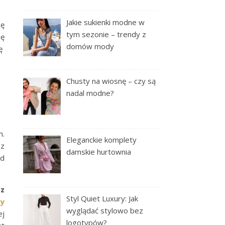
Jakie sukienki modne w
ię
tym sezonie – trendy z
ię
domów mody
ię
Chusty na wiosnę – czy są
nadal modne?
h.
Eleganckie komplety
 z
damskie hurtownia
od
 z
Styl Quiet Luxury: Jak
dy
wyglądać stylowo bez
ej
logotypów?