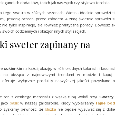
eleganckich dodatków, takich jak naszyjnik czy stylowa torebka.
 tego swetra w różnych sezonach. Wiosną idealnie sprawdzi s
ami, jesienią ochroni przed chłodem. A zimą świetnie sprawdzi s
 nie tylko inspiracje, ale również praktyczne porady. Dowiesz s
 swoich codziennych i okazjonalnych stylizacjach.
ki sweter zapinany na
wne
sukienkie
na każdą okazję, w różnorodnych kolorach i fasonac
ca na bieżąco z najnowszymi trendami w modzie i kupuj
p oferuje wyłącznie produkty najwyższej jakości pozyskane 
e ten z cienkiego materiału z wąską tubą wokół szyi.
Swetry
 jako
basic
w naszej garderobie. Kiedy wybierzemy
fajne bo
wo zyskamy pewność, że
bluzka
nie będzie wysuwać się z doln