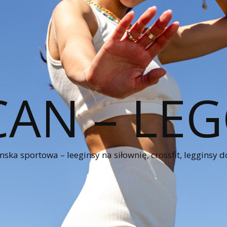
CAN – LEG
ka sportowa – leeginsy na siłownię, crossfit, legginsy d