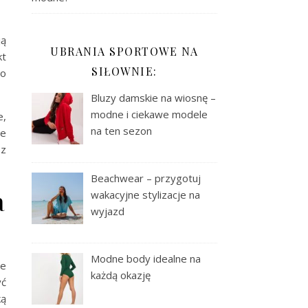
ją
UBRANIA SPORTOWE NA
kt
SIŁOWNIE:
 o
Bluzy damskie na wiosnę –
modne i ciekawe modele
e,
na ten sezon
że
 z
Beachwear – przygotuj
a
wakacyjne stylizacje na
wyjazd
Modne body idealne na
le
każdą okazję
yć
ką