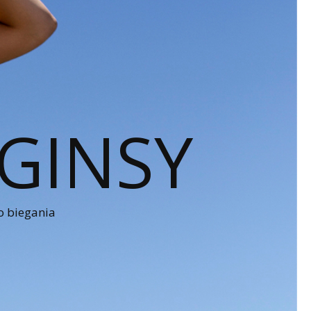
GINSY
o biegania