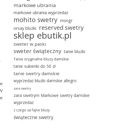
markowe ubrania
markowe ubrania wyprzedaż
mohito swetry
msngr
reserved swetry
orsay bluzki
sklep ebutik.pl
sweter w paski
sweter świąteczny
a
tanie bluzki
Tanie oryginalne bluzy damskie
tanie sukienki do 50 zł
tanie swetry damskie
wyprzedaż bluzki damskie allegro
ie
zara swetry
 W
zara swetrym Markowe swetry damskie
le
wyprzedaż
z czego sa fajne bluzy
świąteczne swetry