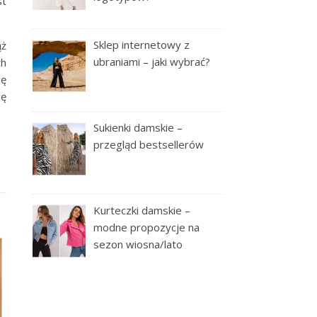
st
Sklep internetowy z
ąż
ubraniami – jaki wybrać?
ch
ię
lę
Sukienki damskie –
przegląd bestsellerów
Kurteczki damskie –
modne propozycje na
sezon wiosna/lato