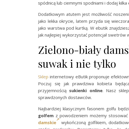
spódnicą lub ciemnymi spodniami i dodaj kilka 
Dodatkowym atutem jest możliwość noszenia
jako lekka okrycie, latem przyda się wieczor
jako warstwa pod kurtką. W ebutik znajdziesz
jak najlepiej wykorzystać potencjał swetrów w
Zielono-biały dams
suwak i nie tylko
Sklep
internetowy eButik proponuje efekto
Poczuj się jak prawdziwa kobieta będą
przyjemnością
sukienki online
. Nasz skle
sprawdzonych dostawców.
Najbardziej klasycznym fasonem golfu będzi
golfem
z powodzeniem możemy stosować
damskie
wykończoną golfikiem, dodatko