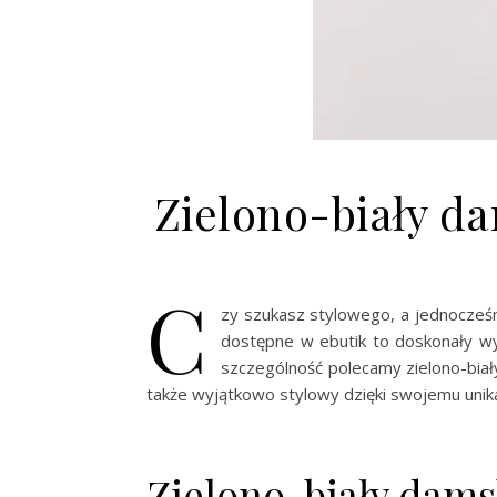
Zielono-biały d
C
zy szukasz stylowego, a jednocześ
dostępne w ebutik to doskonały wyb
szczególność polecamy zielono-biały
także wyjątkowo stylowy dzięki swojemu unik
Zielono-biały dams