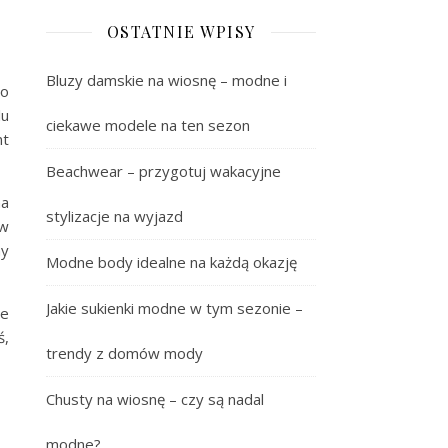
OSTATNIE WPISY
Bluzy damskie na wiosnę – modne i
go
lu
ciekawe modele na ten sezon
nt
Beachwear – przygotuj wakacyjne
na
stylizacje na wyjazd
 w
ny
Modne body idealne na każdą okazję
Jakie sukienki modne w tym sezonie –
ie
ś,
trendy z domów mody
Chusty na wiosnę – czy są nadal
modne?