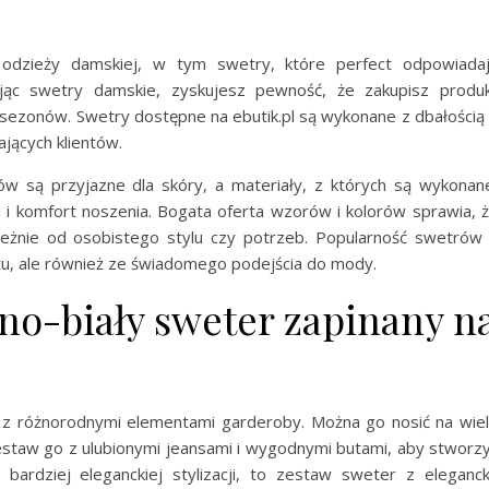
r odzieży damskiej, w tym swetry, które perfect odpowiada
jąc swetry damskie, zyskujesz pewność, że zakupisz produ
le sezonów. Swetry dostępne na ebutik.pl są wykonane z dbałością
jących klientów.
 są przyjazne dla skóry, a materiały, z których są wykonan
 i komfort noszenia. Bogata oferta wzorów i kolorów sprawia, 
zależnie od osobistego stylu czy potrzeb. Popularność swetrów
fortu, ale również ze świadomego podejścia do mody.
ono-biały sweter zapinany n
ę z różnorodnymi elementami garderoby. Można go nosić na wie
zestaw go z ulubionymi jeansami i wygodnymi butami, aby stworz
z bardziej eleganckiej stylizacji, to zestaw sweter z eleganc