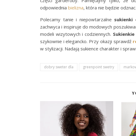
części garderoby. Pamiętajmy tylko, że do
odpowiednia
bielizna
, która nie będzie odznac
Polecamy tanie i niepowtarzalne
sukienki
d
zachwyca i inspiruje do modowych poszukiwań
modeli wizytowych i codziennych.
Sukienki
szykownie i elegancko. Przy okazji sprawdź
r
w stylizacji. Nadają sukience charakter i spra
dobry sweter dla
greenpoint swetry
markow
Y