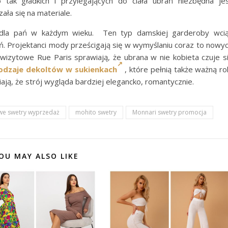
 tak gładkich i przylegających do ciała ubrań niezbędna je
zała się na materiale.
la pań w każdym wieku. Ten typ damskiej garderoby wci
. Projektanci mody prześcigają się w wymyślaniu coraz to nowy
e
wizytowe Rue Paris sprawiają, że ubrana w nie kobieta czuje s
odzaje dekoltów w sukienkach
, które pełnią także ważną ro
wiają, że strój wygląda bardziej elegancko, romantycznie.
e swetry wyprzedaż
mohito swetry
Monnari swetry promocja
OU MAY ALSO LIKE