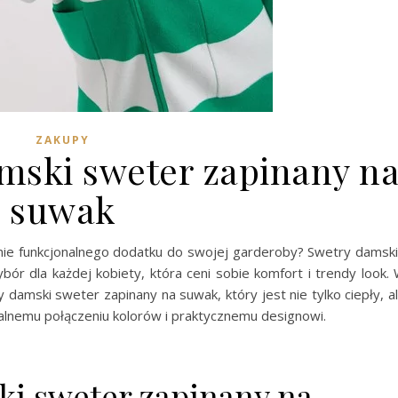
ZAKUPY
amski sweter zapinany n
suwak
nie funkcjonalnego dodatku do swojej garderoby? Swetry damsk
ór dla każdej kobiety, która ceni sobie komfort i trendy look.
 damski sweter zapinany na suwak, który jest nie tylko ciepły, a
alnemu połączeniu kolorów i praktycznemu designowi.
ki sweter zapinany na