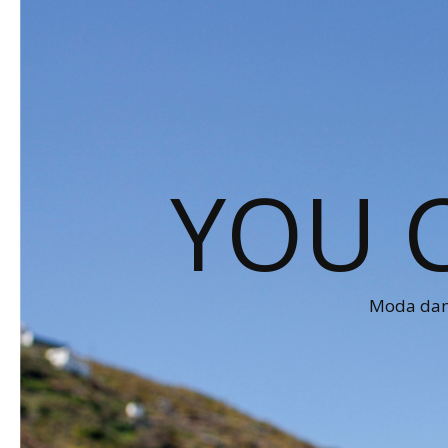
YOU 
Moda dams